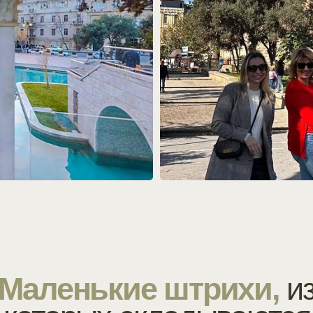
ленькие штрихи,
из
торых складываются
впечатления
рамма
Проживание
Стоимость и условия