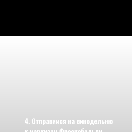
4. Отправимся на винодельню
к маркизам Фрескобальди