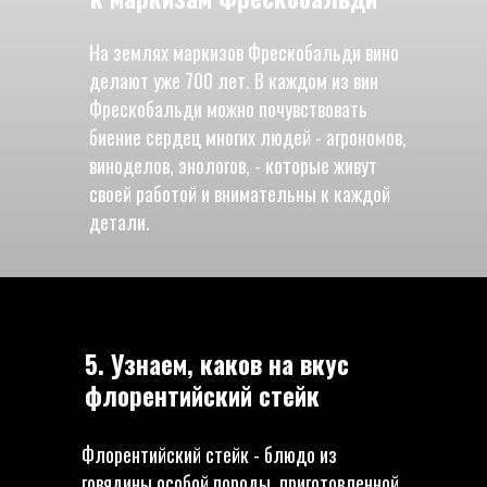
На землях маркизов Фрескобальди вино
делают уже 700 лет. В каждом из вин
Фрескобальди можно почувствовать
биение сердец многих людей - агрономов,
виноделов, энологов, - которые живут
своей работой и внимательны к каждой
детали.
5. Узнаем, каков на вкус
флорентийский стейк
Флорентийский стейк - блюдо из
говядины особой породы, приготовленной