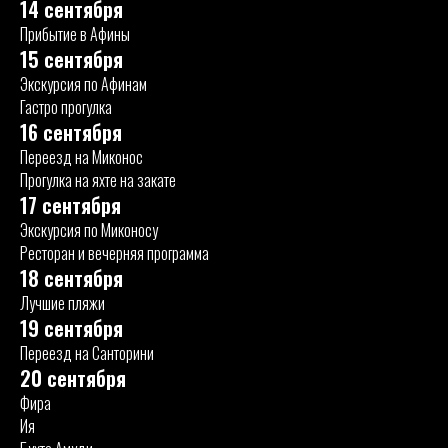
14 сентября
Прибытие в Афины
Остались вопросы?
15 сентября
Оставьте заявку или свяжитесь со мной
Экскурсия по Афинам
в мессенджере
Гастро прогулка
16 сентября
+375
Отправить
Переезд на Миконос
Прогулка на яхте на закате
Я ознакомился с
политикой
и даю согласие на
17 сентября
обработку персональных данных
Экскурсия по Миконосу
Ресторан и вечерняя программа
СОЦ.СЕТИ
КОНТАКТЫ
18 сентября
Instagram
Whatsapp
Лучшие пляжи
Telegram
19 сентября
Переезд на Санторини
ООО "Нью Концепт Тревел"
20 сентября
Свидетельство о государственной регистрации
№0230278 от 26.11.2025
Фира
(бывш. ИП Гуйдо Д.А., гос регистрация 15.01.2020)
Ия
УНП: 291922920