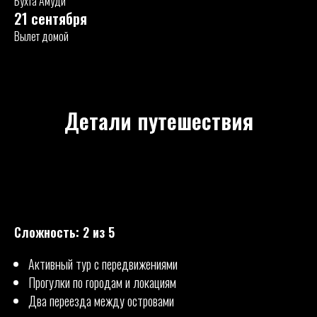
Бухта Амуди
21 сентября
ПОЛИТИКА ОБРАБОТКИ ПЕРСОНАЛЬНЫХ ДАННЫХ
Вылет домой
РАЗРАБОТКА САЙТА
Детали путешествия
Сложность: 2 из 5
Активный тур с передвижениями
Прогулки по городам и локациям
Два переезда между островами