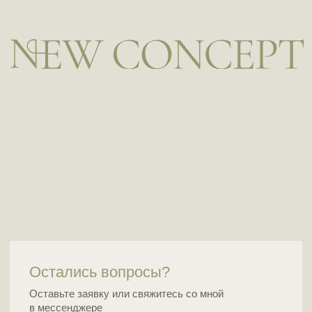
Остались вопросы?
Оставьте заявку или свяжитесь со мной
в мессенджере
+375
Отправить
Я ознакомился с
политикой
и даю согласие на
обработку персональных данных
СОЦ.СЕТИ
КОНТАКТЫ
Instagram
Whatsapp
Telegram
ООО "Нью Концепт Тревел"
Свидетельство о государственной регистрации
№0230278 от 26.11.2025
(бывш. ИП Гуйдо Д.А., гос регистрация 15.01.2020)
УНП: 291922920