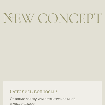
Остались вопросы?
Оставьте заявку или свяжитесь со мной
в мессенджере
Отправить
Я ознакомился с
политикой
и даю согласие на
обработку персональных данных
СОЦ.СЕТИ
КОНТАКТЫ
Instagram
Whatsapp
Telegram
ООО "Нью Концепт Тревел"
Свидетельство о государственной регистрации
№0230278 от 26.11.2025
(бывш. ИП Гуйдо Д.А., гос регистрация 15.01.2020)
УНП: 291922920