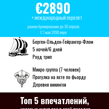
€2890
+ международный перелет
раннее бронирование до 30 апреля.
С 1 мая 2890 евро
Берген-Ольден-Гейрангер-Флом
5 ночей/6 дней
Роуд трип
Микро группа (7 человек)
Прогулка на яхте по фьорду
Деревня викингов
Топ 5 впечатлений,