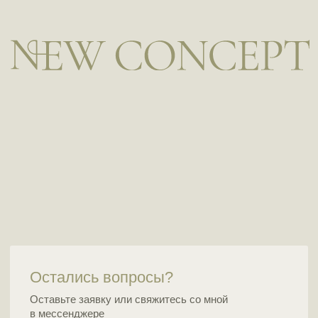
Остались вопросы?
Оставьте заявку или свяжитесь со мной
в мессенджере
+375
Отправить
Я ознакомился с
политикой
и даю согласие на
обработку персональных данных
СОЦ.СЕТИ
КОНТАКТЫ
Instagram
Whatsapp
Telegram
ООО "Нью Концепт Тревел"
Свидетельство о государственной регистрации
№0230278 от 26.11.2025
(бывш. ИП Гуйдо Д.А., гос регистрация 15.01.2020)
УНП: 291922920