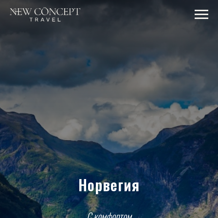
Норвегия
С комфортом