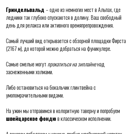
Гриндельвальд
– одно из немногих мест в Альпах, где
ледники так глубоко спускаются в долину. Ваш свободный
день для релакса или активного времяпрепровождения.
Самый лучший вид открывается с обзорной площадки Фирста
(2167 м), до которой можно добраться на фуникулере.
Самые смелые могут
прокатиться на зиплайне
над
заснеженными холмами.
Либо остановиться на бокальчик глинтвейна с
умопомрачительными видами.
На ужин мы отправимся в колоритную таверну и попробуем
Остались вопросы?
швейцарское фондю
в классическом исполнении.
Оставьте заявку или свяжитесь со мной
в мессенджере