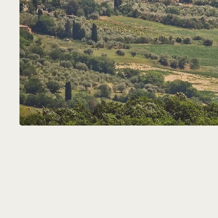
Ма
ко
Прог
День 1
В мир искусства и