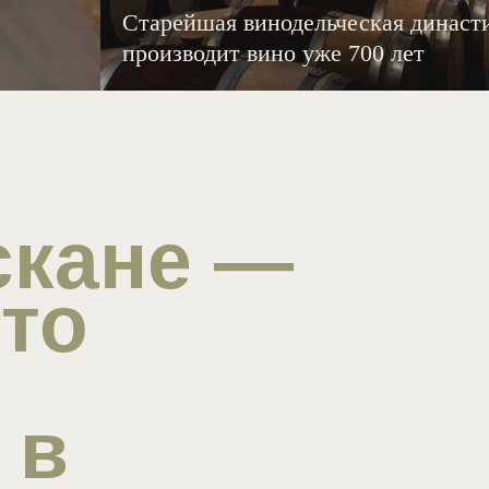
кане —
Старейшая винодельческая династи
производит вино уже 700 лет
о
в
к
каждый
евр,
—
, а