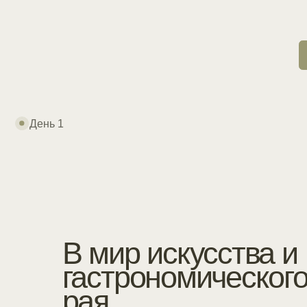
гастрономического
рая
Прибытие во Флоренцию. Отдых в отеле. Аперитив
на одном из видовых руфтопов. Флорентийский
стейк.
День 2
Элегантное
вино и город
Микеланджело
Знакомство с Флоренцией. Роль Медичи в истории
города. Древнейшая парфюмерная мастерская.
Винные окошки. Понте Веккьо. Посещение
погребов маркизов Фрексобаль-ди. Элегантное
вино из старейших лоз. В зале империале
приватная дегустация вин с деликатесами — вкус
Тосканы.