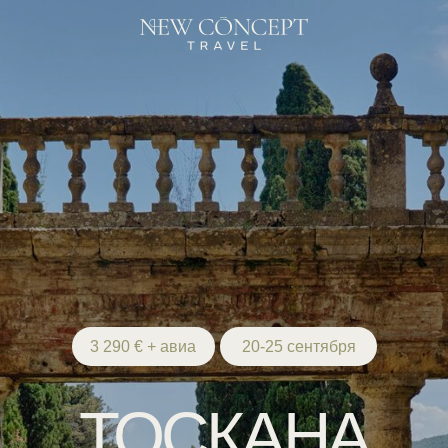
3 290 € + авиа
20-25 сентября
ТОСКАНА
Кьянти. Трюфель. Флоренция