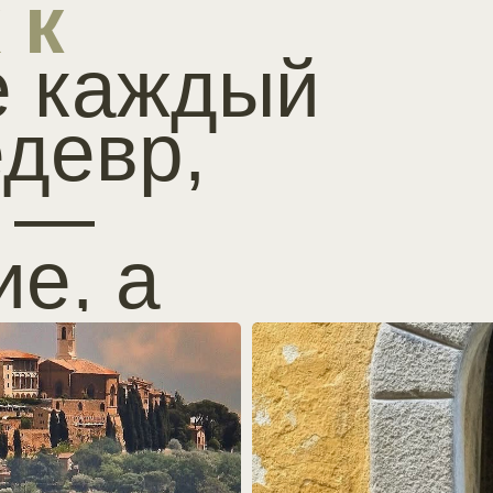
олнца —
”