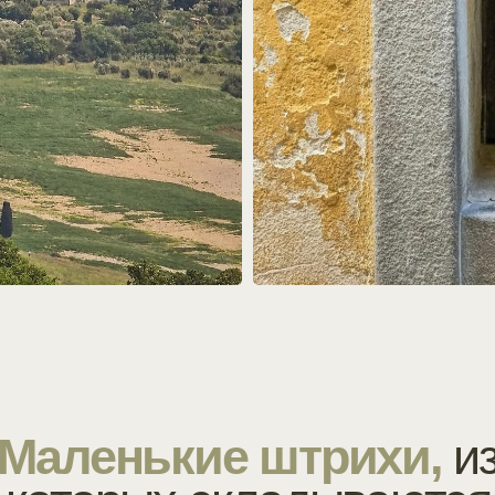
ленькие штрихи,
из
торых складываются
впечатления
рамма
Проживание
Стоимость и условия