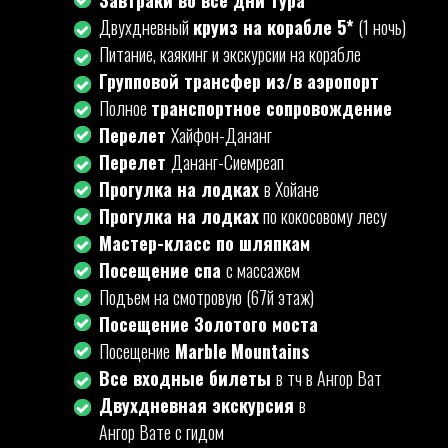
Завтраки во все дни тура
Двухдневный
круиз на корабле 5*
(1 ночь)
Питание, каякинг и экскурсии на корабле
Групповой трансфер из/в аэропорт
Полное
транспортное сопровождение
Перелет
Хайфон-Дананг
Перелет
Дананг-Сиемреап
Прогулка на лодках
в Хойане
Прогулка на лодках
по кокосовому лесу
Мастер-класс по шляпкам
Посещение спа
с массажем
Подъем на смотровую (67й этаж)
Посещение Золотого моста
Посещение
Marble
Mountains
Все входные билеты
в тч в Ангор Ват
Двухдневная экскурсия
в
Ангор Вате с гидом