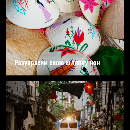
Разукрасим свою шляпку нон