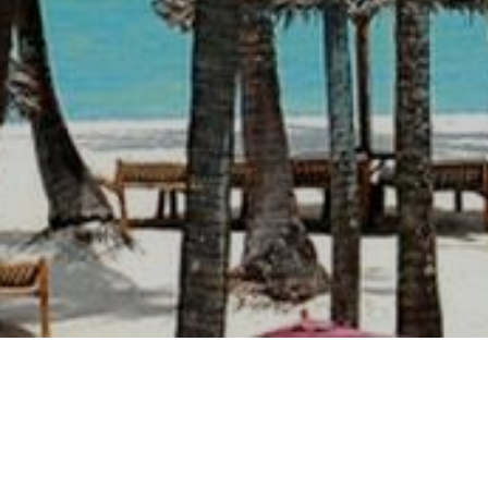
ООО "Нью Концепт Тревел"
Свидетельство о государственной
регистрации №0230278 от 26.11.2025
(бывш. ИП Гуйдо Д.А., гос регистрация 15.01.2020)
УНП: 291922920
КОНТАКТЫ
Whatsapp
СОЦ.СЕТИ
Instagram
Telegram